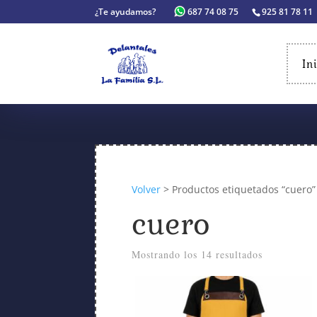
¿Te ayudamos?
687 74 08 75
925 81 78 11
In
Volver
> Productos etiquetados “cuero”
cuero
Mostrando los 14 resultados