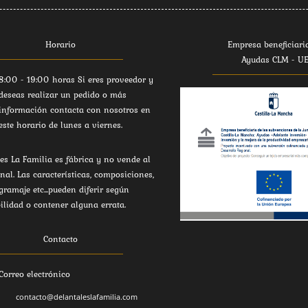
Horario
Empresa beneficiari
Ayudas CLM - U
8:00 - 19:00 horas Si eres proveedor y
deseas realizar un pedido o más
información contacta con nosotros en
este horario de lunes a viernes.
es La Familia es fábrica y no vende al
inal. Las características, composiciones,
 gramaje etc...pueden diferir según
ilidad o contener alguna errata.
Contacto
Correo electrónico
contacto@delantaleslafamilia.com