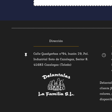
Dirección
Calle Guadyerbas nº94, buzón 29, Pol.

}
Industrial Soto de Cazalegas, Sector 8.
45683 Cazalegas (Toledo)
Delantal
cliente f
colores,
disponib