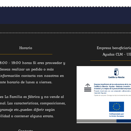
Horario
Empresa beneficiari
Ayudas CLM - U
8:00 - 19:00 horas Si eres proveedor y
deseas realizar un pedido o más
información contacta con nosotros en
este horario de lunes a viernes.
es La Familia es fábrica y no vende al
inal. Las características, composiciones,
 gramaje etc...pueden diferir según
ilidad o contener alguna errata.
Contacto