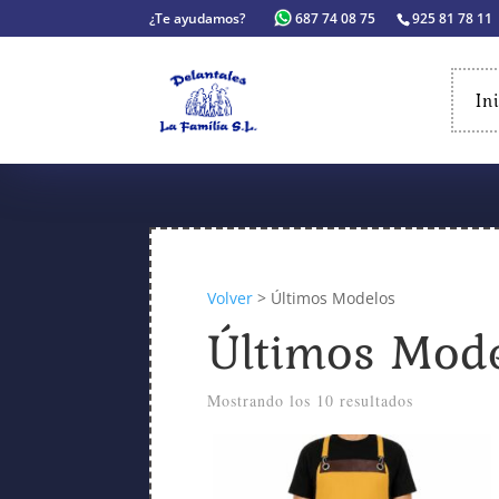
¿Te ayudamos?
687 74 08 75
925 81 78 11
In
Volver
> Últimos Modelos
Últimos Mod
Mostrando los 10 resultados