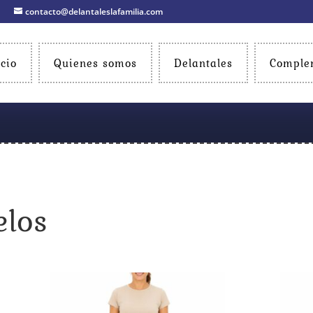
contacto@delantaleslafamilia.com
icio
Quienes somos
Delantales
Comple
elos