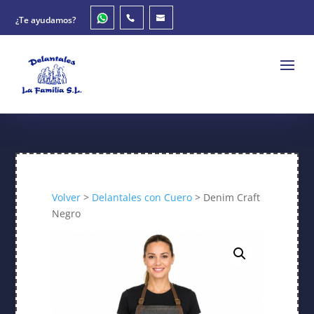
¿Te ayudamos?
Volver
>
Delantales con Cuero
> Denim Craft
Negro