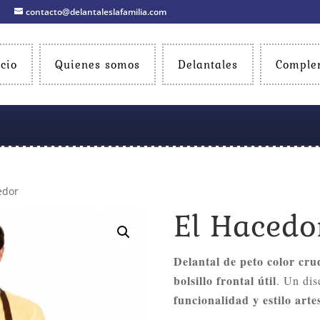
contacto@delantaleslafamilia.com
icio
Quienes somos
Delantales
Comple
edor
El Hacedo
Delantal de peto color cru
bolsillo frontal útil
. Un dis
funcionalidad y estilo arte