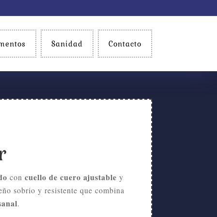
mentos
Sanidad
Contacto
r
do
cuello de cuero ajustable
con
y
eño sobrio y resistente que combina
sanal
.