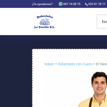
¿Te ayudamos?
687 74 08 75
925 81 78 11
In
Volver
>
Delantales con Cuero
> El Hac