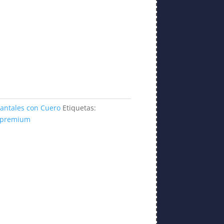
antales con Cuero
Etiquetas:
premium