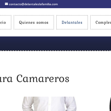
contacto@delantaleslafamilia.com
icio
Quienes somos
Delantales
Comple
ara Camareros