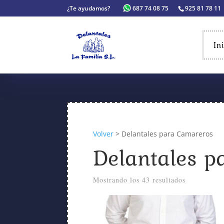
¿Te ayudamos?
687 74 08 75
925 81 78 11
In
Volver
> Delantales para Camareros
Delantales p
Mostrando los 43 resultados