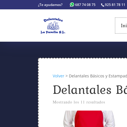
¿Te ayudamos?
687 74 08 75
925 81 78 11
In
Volver
> Delantales Básicos y Estampa
Delantales B
Mostrando los 11 resultados