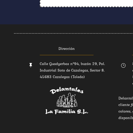
Dirección
Calle Guadyerbas nº94, buzón 29, Pol.

}
Industrial Soto de Cazalegas, Sector 8.
45683 Cazalegas (Toledo)
Delantal
cliente f
colores,
disponib