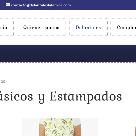
contacto@delantaleslafamilia.com
icio
Quienes somos
Delantales
Comple
dos
ásicos y Estampados