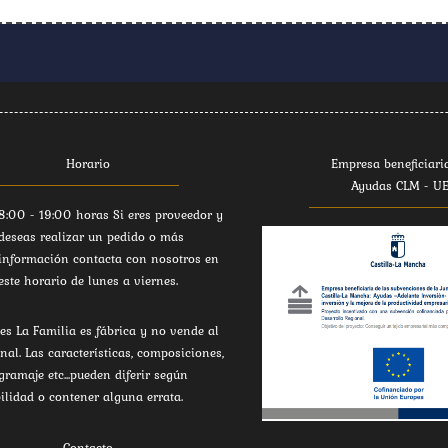
Horario
Empresa beneficiari
Ayudas CLM - U
8:00 - 19:00 horas Si eres proveedor y
deseas realizar un pedido o más
información contacta con nosotros en
este horario de lunes a viernes.
es La Familia es fábrica y no vende al
inal. Las características, composiciones,
 gramaje etc...pueden diferir según
ilidad o contener alguna errata.
Contacto