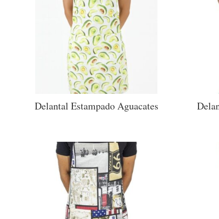
Delantal Estampado Aguacates
Delan