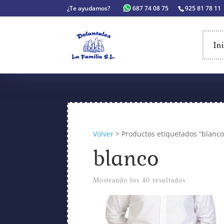
¿Te ayudamos?
687 74 08 75
925 81 78 11
In
Volver
> Productos etiquetados “blanco
blanco
Mostrando los 40 resultados