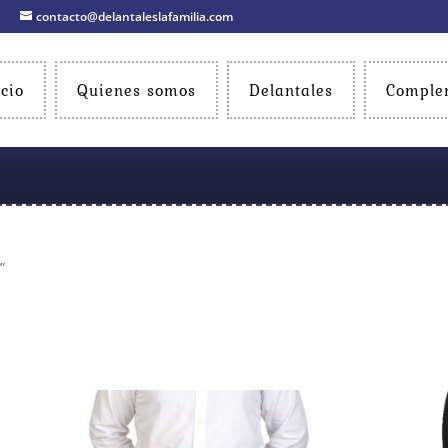
contacto@delantaleslafamilia.com
icio
Quienes somos
Delantales
Comple
”