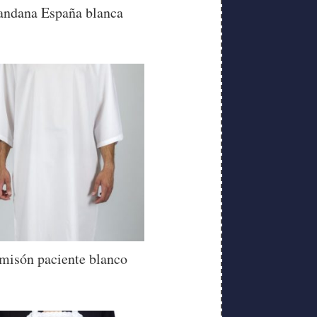
andana España blanca
misón paciente blanco