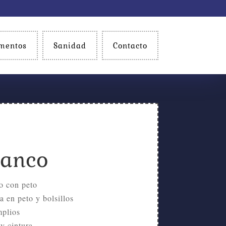
mentos
Sanidad
Contacto
lanco
o con peto
a en peto y bolsillos
mplios
 y cintura