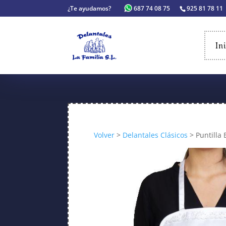
¿Te ayudamos?
687 74 08 75
925 81 78 11
In
Volver
>
Delantales Clásicos
> Puntilla 