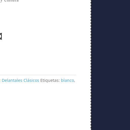
:
Delantales Clásicos
Etiquetas:
blanco
,