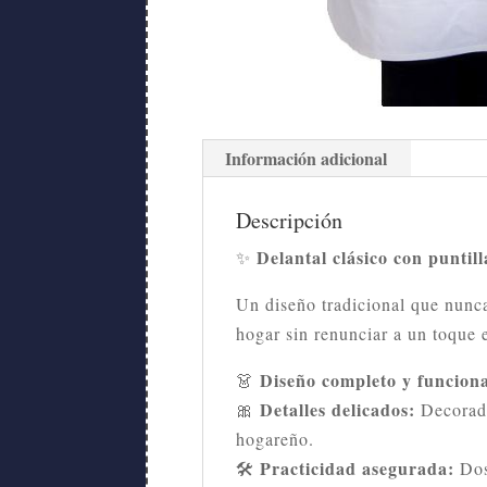
Información adicional
Descripción
Delantal clásico con puntil
✨
Un diseño tradicional que nunca
hogar sin renunciar a un toque 
Diseño completo y funciona
👗
Detalles delicados:
🎀
Decorado 
hogareño.
Practicidad asegurada:
🛠️
Dos 