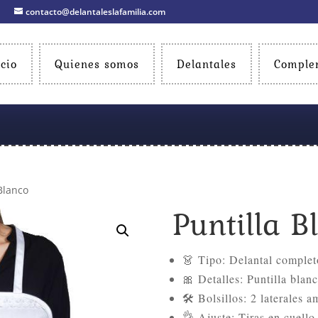
contacto@delantaleslafamilia.com
icio
Quienes somos
Delantales
Comple
Blanco
Puntilla B
👗 Tipo: Delantal complet
🎀 Detalles: Puntilla blanc
🛠️ Bolsillos: 2 laterales a
👌 Ajuste: Tiras en cuello