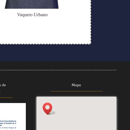
Vaquero Urbano
a de
Mapa
E