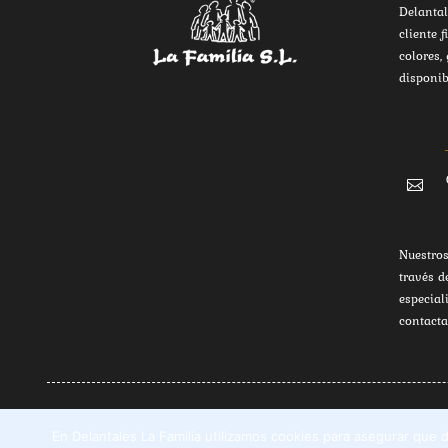
Delantal
cliente f
colores,
disponib

Nuestros
través d
especial
contacta
En Delantales La Familia utilizamos cookies para asegurar que
Delantales La Familia S.L. Polígono Industrial Soto de C