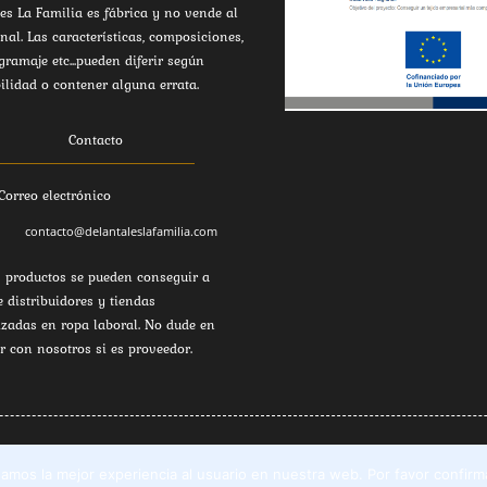
es La Familia es fábrica y no vende al
inal. Las características, composiciones,
 gramaje etc...pueden diferir según
ilidad o contener alguna errata.
Contacto
Correo electrónico
contacto@delantaleslafamilia.com
 productos se pueden conseguir a
e distribuidores y tiendas
izadas en ropa laboral. No dude en
r con nosotros si es proveedor.
 damos la mejor experiencia al usuario en nuestra web. Por favor confi
azalegas. sector 8. 45683 Cazalegas (Toledo) -
Aviso Legal
- Creado por
{codigoc