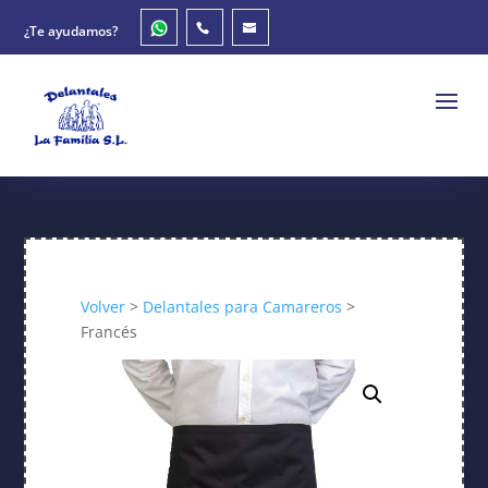
¿Te ayudamos?
Volver
>
Delantales para Camareros
>
Francés