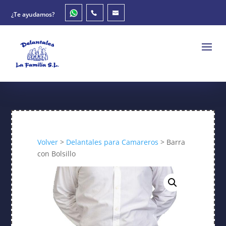
¿Te ayudamos?
Volver
>
Delantales para Camareros
> Barra
con Bolsillo