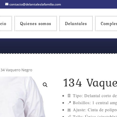
contacto@delantaleslafamilia.com
icio
Quienes somos
Delantales
Comple
134 Vaquero Negro
134 Vaque
👖 Tipo: Delantal corto de
📍 Bolsillos: 1 central am
🎀 Ajuste: Cinta de polipr
📏 Talla: Única (ajustable