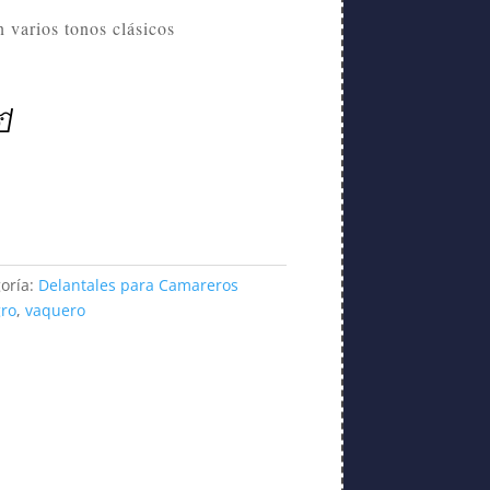
 varios tonos clásicos
oría:
Delantales para Camareros
ro
,
vaquero