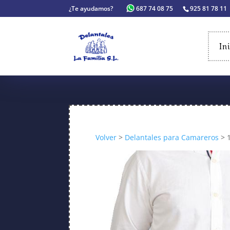
¿Te ayudamos?
687 74 08 75
925 81 78 11
In
Volver
>
Delantales para Camareros
> 