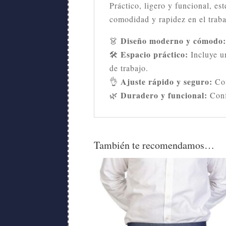
Práctico, ligero y funcional, es
comodidad y rapidez en el traba
Diseño moderno y cómodo:
👗
Espacio práctico:
🛠️
Incluye 
de trabajo.
Ajuste rápido y seguro:
👌
Co
Duradero y funcional:
🌿
Confe
También te recomendamos…