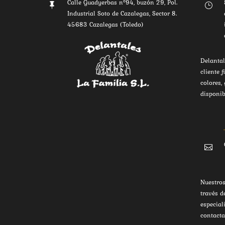
Calle Guadyerbas nº94, buzón 29, Pol.

}
Industrial Soto de Cazalegas, Sector 8.
45683 Cazalegas (Toledo)
Delantal
cliente f
colores,
disponib

Nuestros
través d
especial
contacta