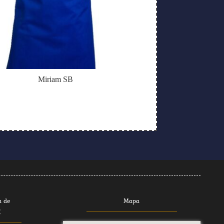
Miriam SB
a de
Mapa
E