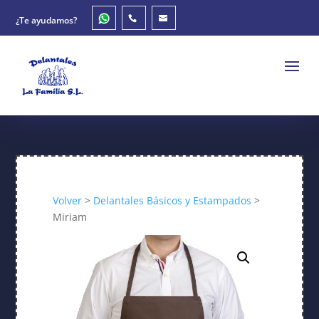
¿Te ayudamos?
Volver
>
Delantales Básicos y Estampados
>
Miriam