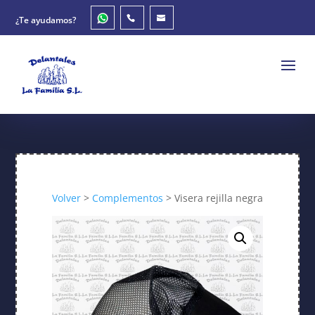
¿Te ayudamos?
Volver
>
Complementos
> Visera rejilla negra