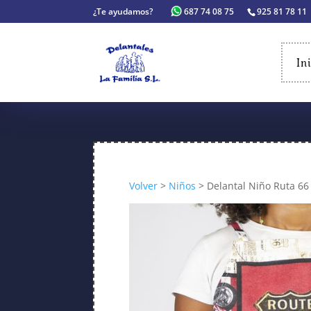
¿Te ayudamos?
687 74 08 75
925 81 78 11
In
Volver
>
Niños
> Delantal Niño Ruta 66