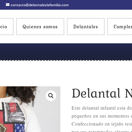
contacto@delantaleslafamilia.com
icio
Quienes somos
Delantales
Comple
Delantal 
Este delantal infantil está 
pequeños en sus momentos d
Confeccionado en tejido resi
por sus estampados alegres 