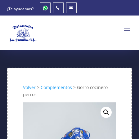
¿Te ayudamos?
Volver
>
Complementos
> Gorro cocinero
perros