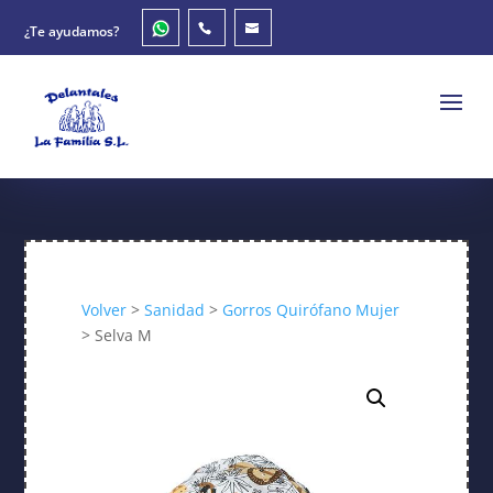
¿Te ayudamos?
Volver
>
Sanidad
>
Gorros Quirófano Mujer
> Selva M