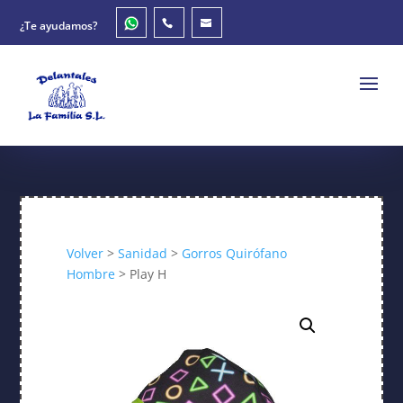
¿Te ayudamos?
Volver
>
Sanidad
>
Gorros Quirófano
Hombre
> Play H