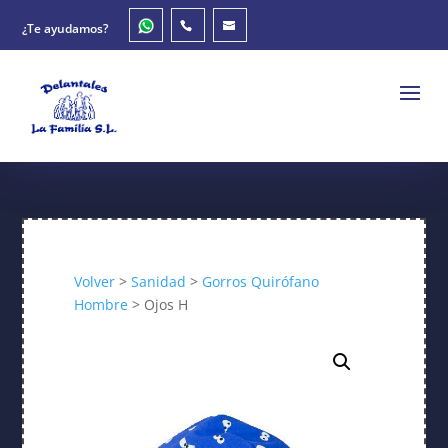
¿Te ayudamos?
Volver
>
Sanidad
>
Gorros Quirófano
Hombre
> Ojos H