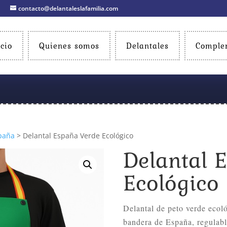
contacto@delantaleslafamilia.com
icio
Quienes somos
Delantales
Comple
paña
> Delantal España Verde Ecológico
Delantal 
Ecológico
Delantal de peto verde ecoló
bandera de España, regulabl