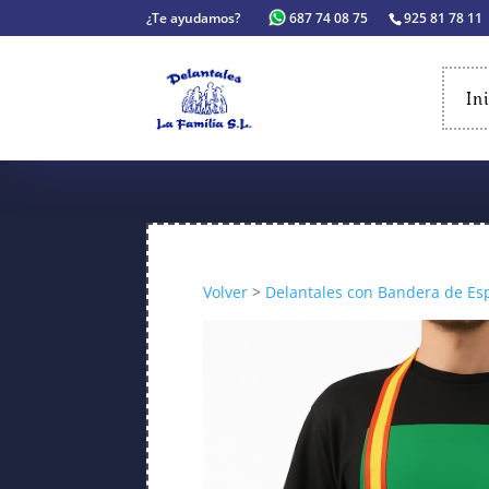
¿Te ayudamos?
687 74 08 75
925 81 78 11
In
Volver
>
Delantales con Bandera de Es