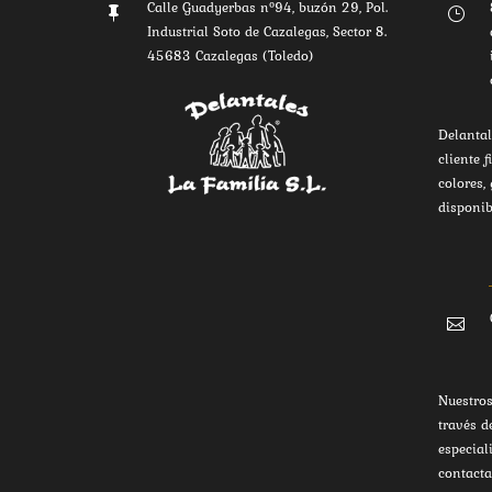
Calle Guadyerbas nº94, buzón 29, Pol.

}
Industrial Soto de Cazalegas, Sector 8.
45683 Cazalegas (Toledo)
Delantal
cliente f
colores,
disponib

Nuestros
través d
especial
contacta