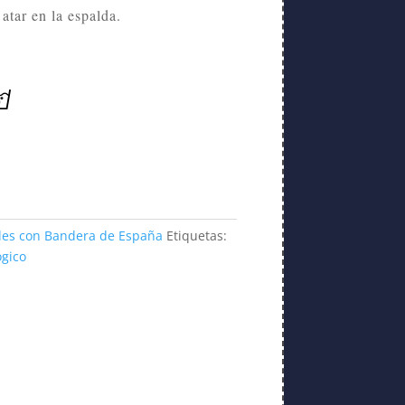
 atar en la espalda.
les con Bandera de España
Etiquetas:
ógico