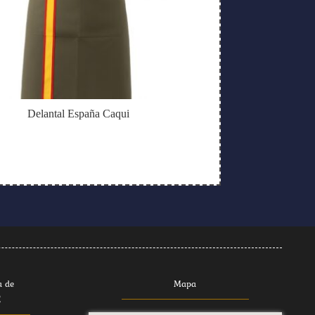
Delantal España Caqui
a de
Mapa
E