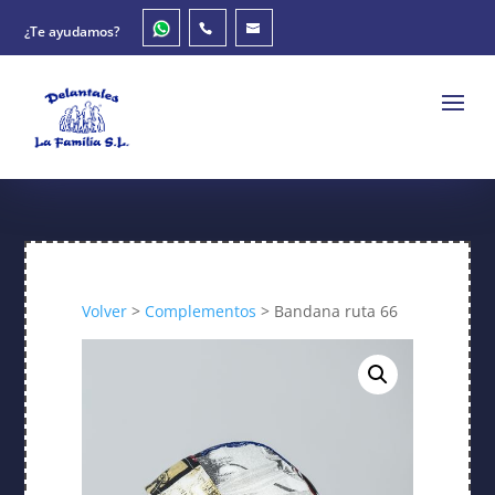
¿Te ayudamos?
Volver
>
Complementos
> Bandana ruta 66