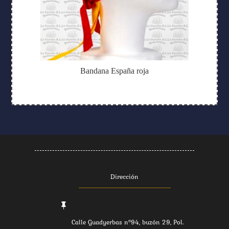
Bandana España roja
Dirección

Calle Guadyerbas nº94, buzón 29, Pol.